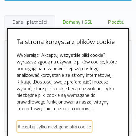
Dane i płatności
Domeny i SSL
Poczta
Serwery
Strony WWW
Ta strona korzysta z plików cookie
Dane osobowe i firmowe
Wybierając "Akceptuj wszystkie pliki cookie",
wyrażasz zgodę na używanie plików cookie, które
Dane do płatności
pomagają nam zapewnić lepszą obsługę i
analizować korzystanie ze strony internetowej.
Rozliczenia
Klikając „Dostosuj swoje preferencje”, możesz
wybrać, które pliki cookie będą dozwolone. Tylko
niezbędne pliki cookie są wymagane do
Kiedy i w jakiej formie otrzymam fakturę VAT?
prawidłowego funkcjonowania naszej witryny
internetowej i nie można ich odmówić.
Metody płatności
Akceptuj tylko niezbędne pliki cookie