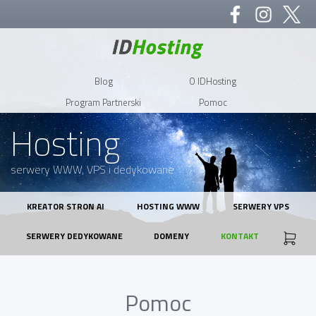
Blog
O IDHosting
Program Partnerski
Pomoc
Hosting
serwery WWW, VPS i dedykowane
KREATOR STRON AI
HOSTING WWW
SERWERY VPS
SERWERY DEDYKOWANE
DOMENY
KONTAKT
Pomoc