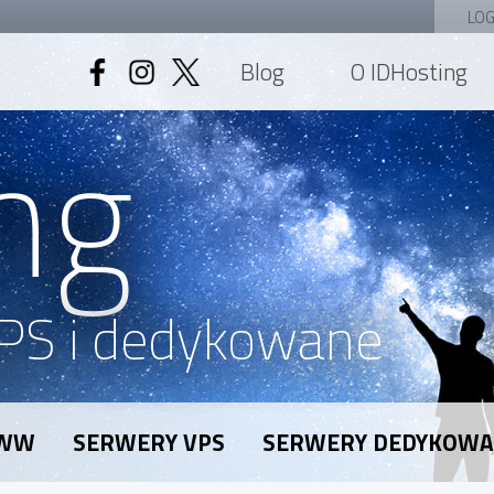
LOG
Blog
O IDHosting
ng
PS i dedykowane
WWW
SERWERY VPS
SERWERY DEDYKOW