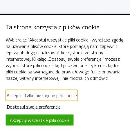
ierowania własnej domen
Ta strona korzysta z plików cookie
Wybierając "Akceptuj wszystkie pliki cookie", wyrażasz zgodę
a serwerów DNS. Dokładny opis jak z niej sko
na używanie plików cookie, które pomagają nam zapewnić
?
lepszą obsługę i analizować korzystanie ze strony
internetowej. Klikając „Dostosuj swoje preferencje”, możesz
wybrać, które pliki cookie będą dozwolone. Tylko niezbędne
pliki cookie są wymagane do prawidłowego funkcjonowania
NS u innego dostawcy. Jeśli nie znają Państwo 
naszej witryny internetowej i nie można ich odmówić.
dania domeny do panelu Plesk
.
Akceptuj tylko niezbędne pliki cookie
rowanie w ramce. Metoda ta polega na usta
Dostosuj swoje preferencje
mki na domenę hostowaną na naszym serwerze.
Akceptuj wszystkie pliki cookie