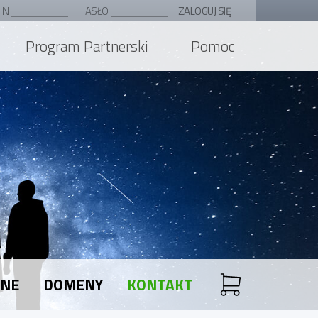
IN
HASŁO
ZALOGUJ SIĘ
Program Partnerski
Pomoc
ANE
DOMENY
KONTAKT