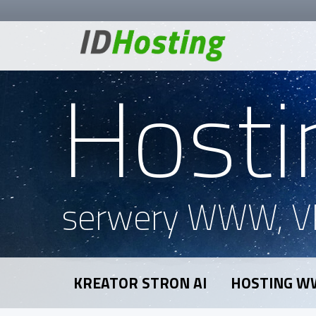
Hosti
serwery WWW, V
KREATOR STRON AI
HOSTING 