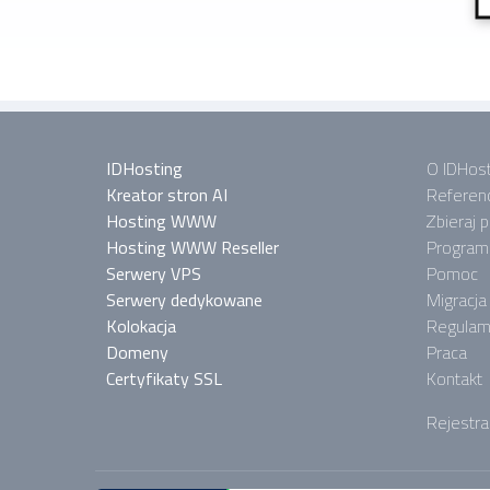
IDHosting
O IDHost
Kreator stron AI
Referen
Hosting WWW
Zbieraj 
Hosting WWW Reseller
Program 
Serwery VPS
Pomoc
Serwery dedykowane
Migracja
Kolokacja
Regulam
Domeny
Praca
Certyfikaty SSL
Kontakt
Rejestra