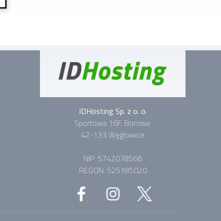
IDHosting Sp. z o. o.
Sportowa 16F, Borowe
42-133 Węglowice
NIP: 5742078566
REGON: 525185020