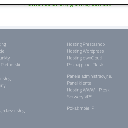
← Powrót do strony głównej pomocy
ing
Hosting Prestashop
cje
Hosting Wordpress
punkty
Hosting ownCloud
Partnerski
Poznaj panel Plesk
Panele administracyjne:
 usługi
Panel klienta
iny
Hosting WWW - Plesk
Serwery VPS
Pokaż moje IP
cja bez usługi