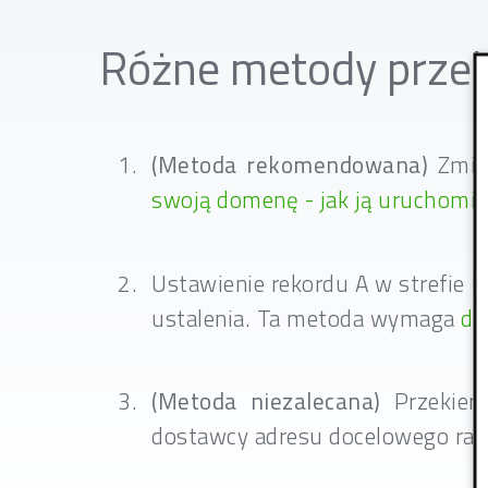
Różne metody przek
(Metoda rekomendowana)
Zmian
swoją domenę - jak ją uruchomić
Ustawienie rekordu A w strefie D
ustalenia. Ta metoda wymaga
do
(Metoda niezalecana)
Przekie
dostawcy adresu docelowego ra