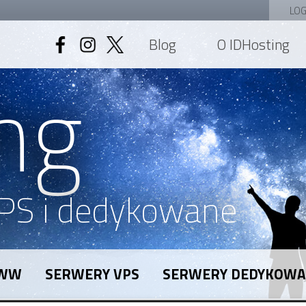
LOG
Blog
O IDHosting
ng
PS i dedykowane
WWW
SERWERY VPS
SERWERY DEDYKOW