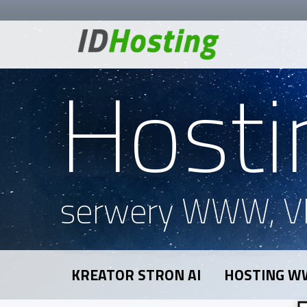
Hosti
serwery WWW, V
KREATOR STRON AI
HOSTING 