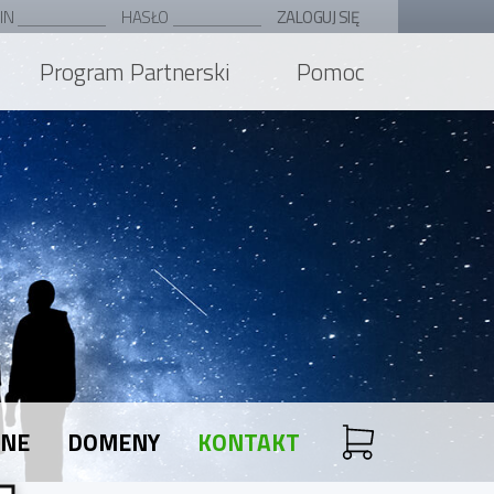
IN
HASŁO
ZALOGUJ SIĘ
Program Partnerski
Pomoc
ANE
DOMENY
KONTAKT