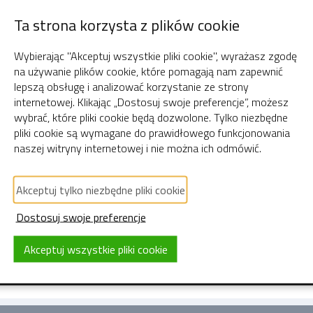
Ta strona korzysta z plików cookie
ć/wyłączyć wybrane par
Wybierając "Akceptuj wszystkie pliki cookie", wyrażasz zgodę
na używanie plików cookie, które pomagają nam zapewnić
lepszą obsługę i analizować korzystanie ze strony
internetowej. Klikając „Dostosuj swoje preferencje”, możesz
ać się do panelu
Plesk
.
wybrać, które pliki cookie będą dozwolone. Tylko niezbędne
pliki cookie są wymagane do prawidłowego funkcjonowania
trony WWW i domeny" po czym wybrać domenę 
naszej witryny internetowej i nie można ich odmówić.
nazwę domeny). Kolejnym krokiem jest przejści
Akceptuj tylko niezbędne pliki cookie
o zatwierdzeniu nowe ustawienia zaczną obowi
Dostosuj swoje preferencje
← Powrót do strony głównej pomocy
Akceptuj wszystkie pliki cookie