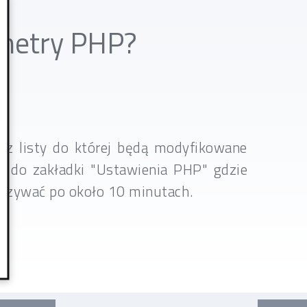
ametry PHP?
z listy do której będą modyfikowane
e do zakładki "Ustawienia PHP" gdzie
ązywać po około 10 minutach.