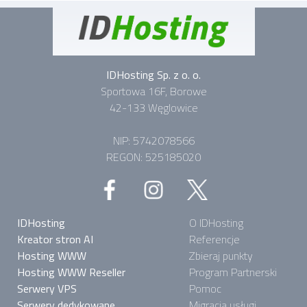
IDHosting Sp. z o. o.
Sportowa 16F, Borowe
42-133 Węglowice
NIP: 5742078566
REGON: 525185020
IDHosting
O IDHosting
Kreator stron AI
Referencje
Hosting WWW
Zbieraj punkty
Hosting WWW Reseller
Program Partnerski
Serwery VPS
Pomoc
Serwery dedykowane
Migracja usługi