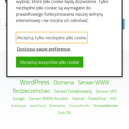
wybrać, które pliki cookie będą dozwolone. Tylko
TemplateMonster.com
niezbędne pliki cookie są wymagane do
prawidłowego funkcjonowania naszej witryny
internetowej i nie można ich odmówić.
2
3
4
5
6
7
8
9
10
11
Akceptuj tylko niezbędne pliki cookie
Dostosuj swoje preferencje
Akceptuj wszystkie pliki cookie
Strona WWW
Hosting
Blog
WordPress
Domena
Serwer WWW
Bezpieczeństwo
Serwer Dedykowany
Serwer VPS
Google
Serwer WWW Reseller
Internet
PrestaShop
PHP
Kolokacja
ownCloud
Elementor
Kod authinfo
TemplateMonster
Dysk SSD