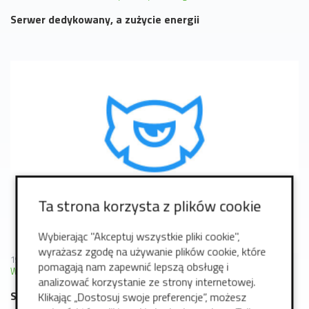
Serwer dedykowany, a zużycie energii
Ta strona korzysta z plików cookie
Wybierając "Akceptuj wszystkie pliki cookie",
wyrażasz zgodę na używanie plików cookie, które
19 grudzień 2018
pomagają nam zapewnić lepszą obsługę i
WordPress
TemplateMonster
Strona WWW
analizować korzystanie ze strony internetowej.
Szybki test szablonu dla Wordpress-a od
Klikając „Dostosuj swoje preferencje”, możesz