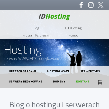
Blog
O IDHosting
Program Partnerski
Pomoc
Hosting
serwery WWW, VPS i dedykowane
KREATOR STRON AI
HOSTING WWW
SERWERY VPS
SERWERY DEDYKOWANE
DOMENY
KONTAKT
Blog o hostingu i serwerach