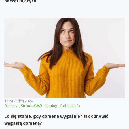
początkujących
12 wrzesień 2024
Domena
Strona WWW
Hosting
Kod authinfo
Co się stanie, gdy domena wygaśnie? Jak odnowić
wygasłą domenę?