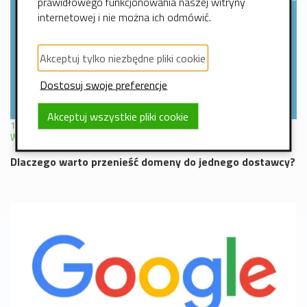
prawidłowego funkcjonowania naszej witryny
internetowej i nie można ich odmówić.
Akceptuj tylko niezbędne pliki cookie
Dostosuj swoje preferencje
Akceptuj wszystkie pliki cookie
17 kwiecień 2024
WordPress
Serwer WWW
Domena
Blog
Hosting
Kod authinfo
Dlaczego warto przenieść domeny do jednego dostawcy?