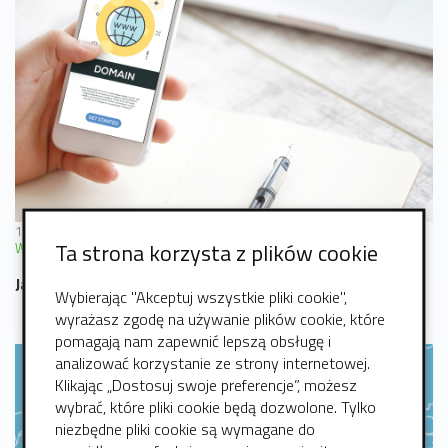
11 lipiec 2024
Ta strona korzysta z plików cookie
WordPress
Domena
Blog
Strona WWW
Hosting
Jak wybrać nazwę domenę dla swojej strony?
Wybierając "Akceptuj wszystkie pliki cookie",
wyrażasz zgodę na używanie plików cookie, które
pomagają nam zapewnić lepszą obsługę i
analizować korzystanie ze strony internetowej.
Klikając „Dostosuj swoje preferencje”, możesz
wybrać, które pliki cookie będą dozwolone. Tylko
niezbędne pliki cookie są wymagane do