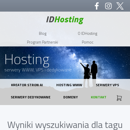
Blog
O IDHosting
Program Partnerski
Pomoc
Hosting
serwery WWW, VPS i dedykowane
KREATOR STRON AI
HOSTING WWW
SERWERY VPS
SERWERY DEDYKOWANE
DOMENY
KONTAKT
Wyniki wyszukiwania dla tagu