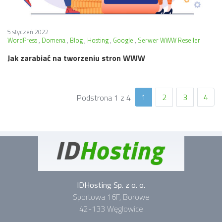
5 styczeń 2022
WordPress
Domena
Blog
Hosting
Google
Serwer WWW Reseller
Jak zarabiać na tworzeniu stron WWW
1
2
3
4
Podstrona 1 z 4
IDHosting Sp. z o. o.
Sportowa 16F, Borowe
42-133 Węglowice