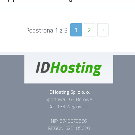
1
2
3
Podstrona 1 z 3
IDHosting Sp. z o. o.
Sportowa 16F, Borowe
42-133 Węglowice
NIP: 5742078566
REGON: 525185020