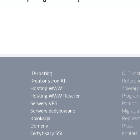
IDHosting
O IDHost
Kreator stron AI
Referen
Hosting WWW
Zbieraj 
Hosting WWW Reseller
Program 
Serwery VPS
Pomoc
Serwery dedykowane
Migracja
Kolokacja
Regulam
Domeny
Praca
Certyfikaty SSL
Kontakt