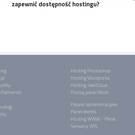
zapewnić dostępność hostingu?
ing
Hosting Prestashop
cje
Hosting Wordpress
punkty
Hosting ownCloud
Partnerski
Poznaj panel Plesk
Panele administracyjne:
 usługi
Panel klienta
iny
Hosting WWW - Plesk
Serwery VPS