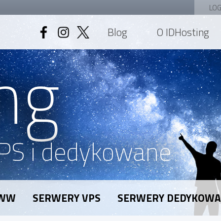
LOG
Blog
O IDHosting
ng
PS i dedykowane
WWW
SERWERY VPS
SERWERY DEDYKOW