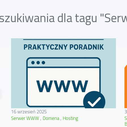
szukiwania dla tagu "S
16 wrzesień 2025
3
Serwer WWW
Domena
Hosting
B