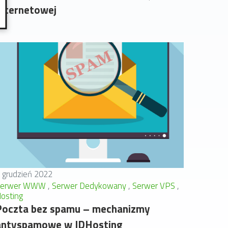
Internetowej
 grudzień 2022
Serwer WWW
Serwer Dedykowany
Serwer VPS
osting
Poczta bez spamu – mechanizmy
antyspamowe w IDHosting