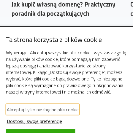
Jak kupić własną domenę? Praktyczny
poradnik dla początkujących
Ta strona korzysta z plików cookie
Wybierając "Akceptuj wszystkie pliki cookie", wyrażasz zgodę
na używanie plików cookie, które pomagają nam zapewnić
lepszą obsługę i analizować korzystanie ze strony
internetowej. Klikając „Dostosuj swoje preferencje”, możesz
wybrać, które pliki cookie będą dozwolone. Tylko niezbędne
pliki cookie są wymagane do prawidłowego funkcjonowania
naszej witryny internetowej i nie można ich odmówić.
24 lipiec 2024
2
Akceptuj tylko niezbędne pliki cookie
g
WordPress
Serwer WWW
Domena
Blog
Hosting
Dostosuj swoje preferencje
B
Poradnik SEO dla początkujących