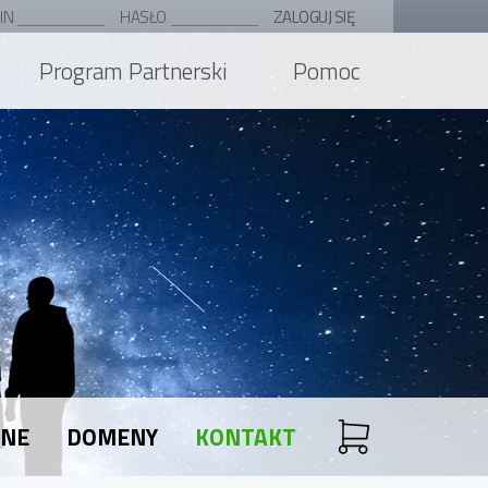
IN
HASŁO
ZALOGUJ SIĘ
Program Partnerski
Pomoc
ANE
DOMENY
KONTAKT