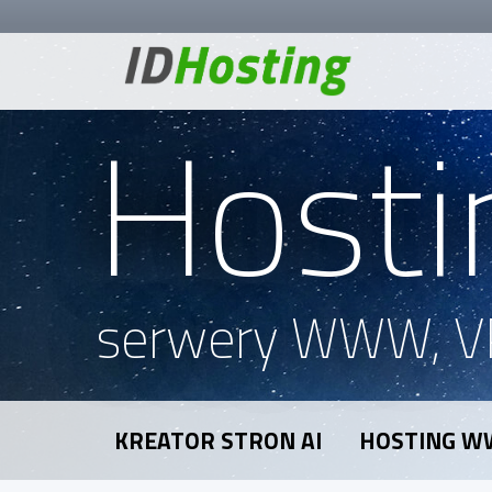
Hosti
serwery WWW, V
KREATOR STRON AI
HOSTING 