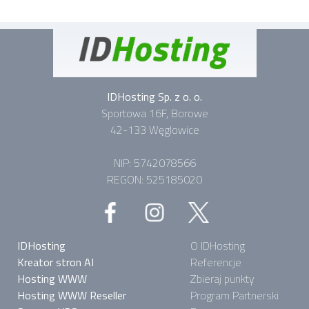
IDHosting Sp. z o. o.
Sportowa 16F, Borowe
42-133 Węglowice
NIP: 5742078566
REGON: 525185020
IDHosting
O IDHosting
Kreator stron AI
Referencje
Hosting WWW
Zbieraj punkty
Hosting WWW Reseller
Program Partnerski