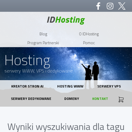
Blog
O IDHosting
Program Partnerski
Pomoc
Hosting
serwery WWW, VPS i dedykowane
KREATOR STRON AI
HOSTING WWW
SERWERY VPS
SERWERY DEDYKOWANE
DOMENY
KONTAKT
Wyniki wyszukiwania dla tagu