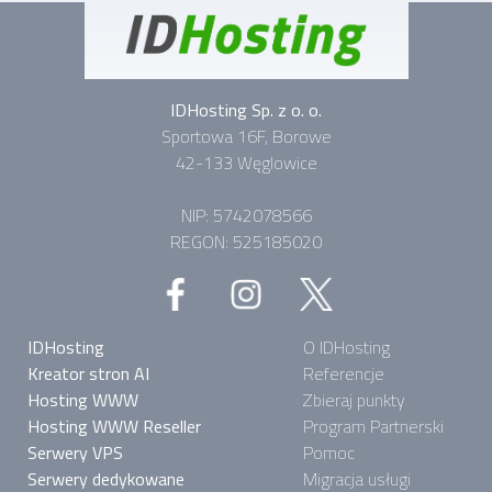
IDHosting Sp. z o. o.
Sportowa 16F, Borowe
42-133 Węglowice
NIP: 5742078566
REGON: 525185020
IDHosting
O IDHosting
Kreator stron AI
Referencje
Hosting WWW
Zbieraj punkty
Hosting WWW Reseller
Program Partnerski
Serwery VPS
Pomoc
Serwery dedykowane
Migracja usługi