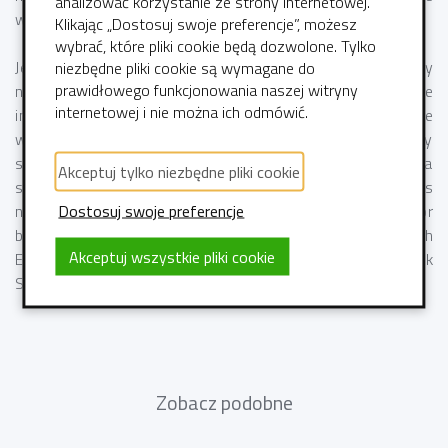
analizować korzystanie ze strony internetowej.
więcej.
Klikając „Dostosuj swoje preferencje”, możesz
wybrać, które pliki cookie będą dozwolone. Tylko
Jednym ze sposobów na sprawdzenie przyczyny
niezbędne pliki cookie są wymagane do
prawidłowego funkcjonowania naszej witryny
niepoprawnego działania Elementora jest wyłączenie
internetowej i nie można ich odmówić.
innych wtyczek. Kolejno można włączyć pojedyncze
wtyczki sprawdzając działanie Elementora aż znajdziemy
słaby punkt. Jeśli wskazane metody nie pomagają trzeba
Akceptuj tylko niezbędne pliki cookie
sprawdzić ustawienia wtyczki Elementor w WP. Wówczas
Dostosuj swoje preferencje
należy wybrać domyślny motyw i sprawdzić czy Elementor
będzie działał poprawnie. Do celów diagnostycznych
Akceptuj wszystkie pliki cookie
Elementora użyć można wbudowanego urządzenia jak
Switch Editor Loader Method w ustawieniach WordPress.
Zobacz podobne