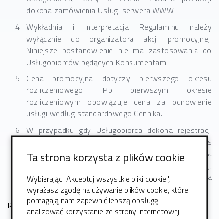
dokona zamówienia Usługi serwera WWW.
Wykładnia i interpretacja Regulaminu należy
wyłącznie do organizatora akcji promocyjnej.
Niniejsze postanowienie nie ma zastosowania do
Usługobiorców będących Konsumentami.
Cena promocyjna dotyczy pierwszego okresu
rozliczeniowego. Po pierwszym okresie
rozliczeniowym obowiązuje cena za odnowienie
usługi według standardowego Cennika.
W przypadku gdy Usługobiorca dokona rejestracji
serwera WWW i wybierze opcję "14-dniowy okres
testowy” to do końca trwania promocji Usługobiorca
Ta strona korzysta z plików cookie
ma możliwość zakupu serwera w cenie promocyjnej,
po zakończeniu okresu trwania promocji nie można
Wybierając "Akceptuj wszystkie pliki cookie",
odnowić Usługi w cenie promocyjnej.
wyrażasz zgodę na używanie plików cookie, które
pomagają nam zapewnić lepszą obsługę i
Rozdział III - czas trwania promocji
analizować korzystanie ze strony internetowej.