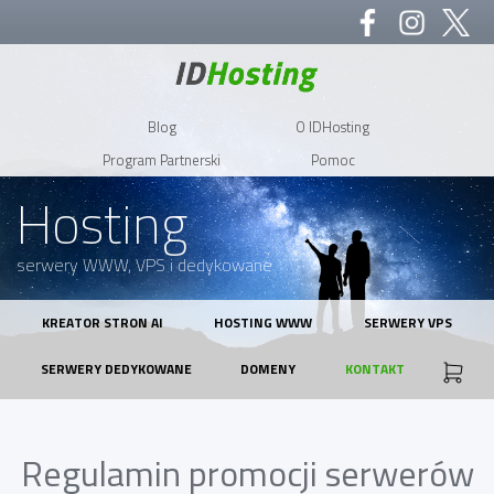
Blog
O IDHosting
Program Partnerski
Pomoc
Hosting
serwery WWW, VPS i dedykowane
KREATOR STRON AI
HOSTING WWW
SERWERY VPS
SERWERY DEDYKOWANE
DOMENY
KONTAKT
Regulamin promocji serwerów