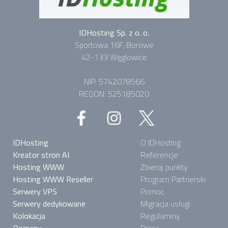
IDHosting Sp. z o. o.
Sportowa 16F, Borowe
42-133 Węglowice
NIP: 5742078566
REGON: 525185020
IDHosting
O IDHosting
Kreator stron AI
Referencje
Hosting WWW
Zbieraj punkty
Hosting WWW Reseller
Program Partnerski
Serwery VPS
Pomoc
Serwery dedykowane
Migracja usługi
Kolokacja
Regulaminy