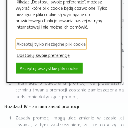
Klikając „Dostosuj swoje preferencje”, możesz
Promocja trwa przez okres wskazany na podstronie
wybrać, które pliki cookie będą dozwolone. Tylko
dotyczącej promocji.
niezbędne pliki cookie są wymagane do
Datą decydującą o udziale w promocji jest data
prawidłowego funkcjonowania naszej witryny
opłacenia zamówienia usługi serwera WWW za
internetowej i nie można ich odmówić.
pośrednictwem strony internetowej idhosting.pl.
Organizator może odwołać przed upływem terminu
Akceptuj tylko niezbędne pliki cookie
wskazanego w pkt 1 powyżej, promocję bez podania
Dostosuj swoje preferencje
przyczyny.
Organizator może przedłużyć termin trwania
Akceptuj wszystkie pliki cookie
promocji wskazany w pkt 1 powyżej.
Informacja o odwołaniu promocji lub przedłużeniu
terminu trwania promocji zostanie zamieszczona na
podstronie dotyczącej promocji.
Rozdział IV - zmiana zasad promocji
Zasady promocji mogą ulec zmianie w czasie jej
trwania, z tym zastrzeżeniem, że nie dotyczy to