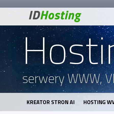
Hosti
serwery WWW, V
KREATOR STRON AI
HOSTING 