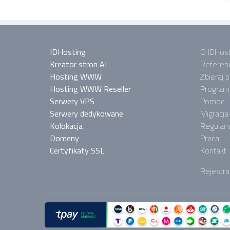
IDHosting
O IDHost
Kreator stron AI
Referen
Hosting WWW
Zbieraj 
Hosting WWW Reseller
Program 
Serwery VPS
Pomoc
Serwery dedykowane
Migracja
Kolokacja
Regulam
Domeny
Praca
Certyfikaty SSL
Kontakt
Rejestra