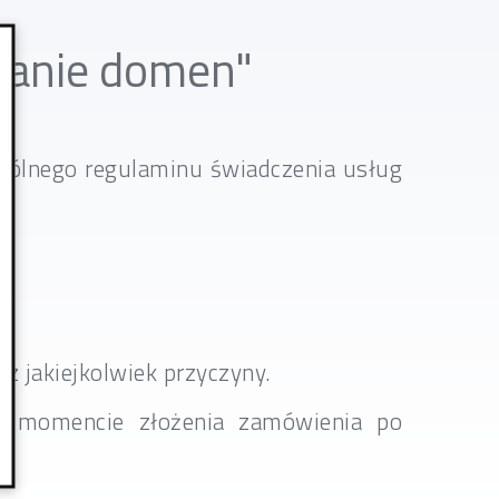
wianie domen"
 Ogólnego regulaminu świadczenia usług
z jakiejkolwiek przyczyny.
w momencie złożenia zamówienia po