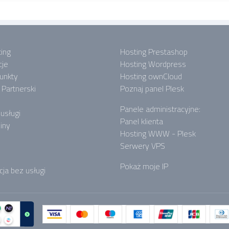
ing
Hosting Prestashop
cje
Hosting Wordpress
punkty
Hosting ownCloud
Partnerski
Poznaj panel Plesk
Panele administracyjne:
 usługi
Panel klienta
iny
Hosting WWW - Plesk
Serwery VPS
Pokaż moje IP
cja bez usługi