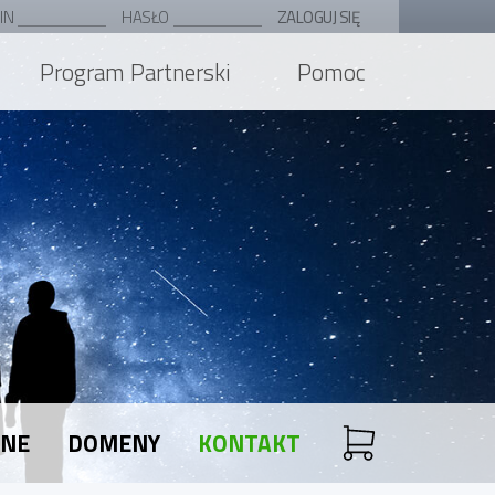
IN
HASŁO
ZALOGUJ SIĘ
Program Partnerski
Pomoc
ANE
DOMENY
KONTAKT