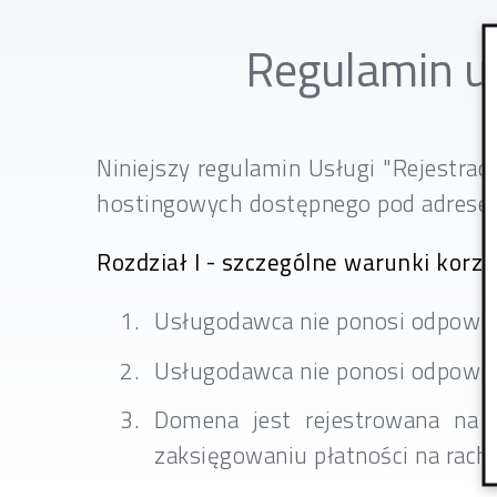
Regulamin us
Niniejszy regulamin Usługi "Rejestrac
hostingowych dostępnego pod adres
Rozdział I - szczególne warunki korzy
Usługodawca nie ponosi odpowie
Usługodawca nie ponosi odpowied
Domena jest rejestrowana na
zaksięgowaniu płatności na ra