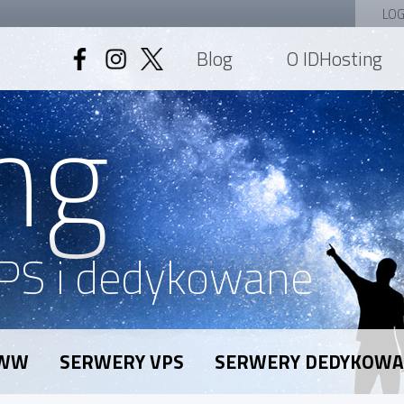
LOG
Blog
O IDHosting
ng
PS i dedykowane
WWW
SERWERY VPS
SERWERY DEDYKOW