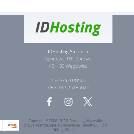
IDHosting Sp. z o. o.
Sportowa 16F, Borowe
42-133 Węglowice
NIP: 5742078566
REGON: 525185020
Copyright © 2008-2026
IDHosting
Wszystkie
prawa zastrzeżone.
Opracowanie:
RevolWEB
, Kod:
IntegraDesign