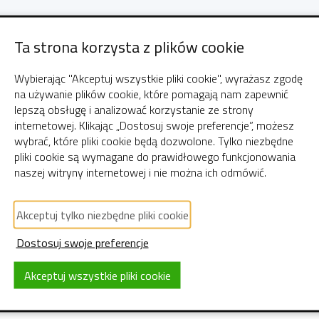
ługi "Rejestracja i odna
Ta strona korzysta z plików cookie
Wybierając "Akceptuj wszystkie pliki cookie", wyrażasz zgodę
na używanie plików cookie, które pomagają nam zapewnić
ja i odnawianie domen" jest integralną częścią
lepszą obsługę i analizować korzystanie ze strony
internetowej. Klikając „Dostosuj swoje preferencje”, możesz
em
https://idhosting.pl/regulamin/ogolny.html
.
wybrać, które pliki cookie będą dozwolone. Tylko niezbędne
pliki cookie są wymagane do prawidłowego funkcjonowania
stania z usługi
naszej witryny internetowej i nie można ich odmówić.
dzialności za dostępność danej nazwy domeny.
Akceptuj tylko niezbędne pliki cookie
zialności za utratę domeny przez Usługobiorcę 
Dostosuj swoje preferencje
 dane podane przez Usługobiorcę w Koncie 
Akceptuj wszystkie pliki cookie
chunku bankowym Usługodawcy.