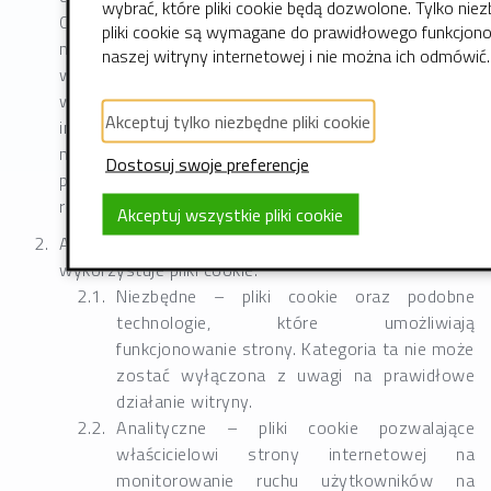
wybrać, które pliki cookie będą dozwolone. Tylko nie
Cookie sesyjne to pliki tymczasowe, które pozostają
pliki cookie są wymagane do prawidłowego funkcjon
na urządzeniu użytkownika, aż do czasu
naszej witryny internetowej i nie można ich odmówić.
wylogowania, opuszczenia strony internetowej lub
wyłączenia oprogramowania (przeglądarki
Akceptuj tylko niezbędne pliki cookie
internetowej). Cookie stałe to pliki, które pozostają
na urządzeniu użytkownika przez czas określony w
Dostosuj swoje preferencje
parametrach plików cookie albo do momentu ich
ręcznego usunięcia przez użytkownika.
Akceptuj wszystkie pliki cookie
Administrator – z uwagi na cel ich stosowania –
wykorzystuje pliki cookie:
Niezbędne – pliki cookie oraz podobne
technologie, które umożliwiają
funkcjonowanie strony. Kategoria ta nie może
zostać wyłączona z uwagi na prawidłowe
działanie witryny.
Analityczne – pliki cookie pozwalające
właścicielowi strony internetowej na
monitorowanie ruchu użytkowników na