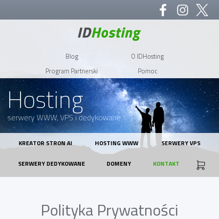
Blog
O IDHosting
Program Partnerski
Pomoc
Hosting
serwery WWW, VPS i dedykowane
KREATOR STRON AI
HOSTING WWW
SERWERY VPS
SERWERY DEDYKOWANE
DOMENY
KONTAKT
Polityka Prywatności