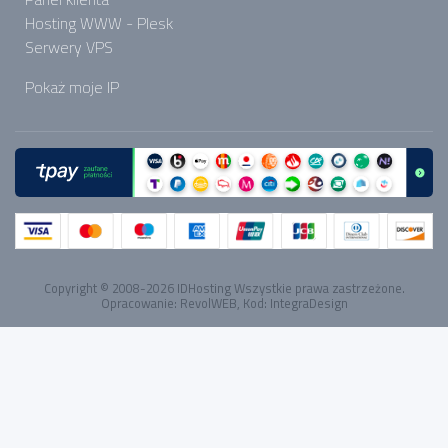
Hosting WWW - Plesk
Serwery VPS
Pokaż moje IP
Copyright © 2008-2026
IDHosting
Wszystkie prawa zastrzeżone.
Opracowanie:
RevolWEB
, Kod:
IntegraDesign