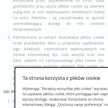
korzystania przez użytkowników ze stron. Dane
gromadzone przy użyciu plików cookie są zbierane
wyłącznie w celu wykonywania określonych funkcji
na rzecz Klientów i są zaszyfrowane w sposób
uniemożliwiający dostęp do nich osobom
nieuprawnionym.
Administrator w ramach stosowania plików cookie
może przetwarzać dane o urządzeniu użytkownika,
jego lokalizacji, czynnościach wykonywanych na
stronie internetowej (np. czas wizyty) oraz inne
dane, zależne od zastosowanego pliku cookie (np.
zainteresowanie wybraną reklamą). Pliki cookie, co
do zasady, nie są danymi osobowymi, jednak
Ta strona korzysta z plików cookie
poprzez połączenie z innymi informacjami, mogą w
pewnym zakresie tworzyć dane osobowe.
Wybierając "Akceptuj wszystkie pliki cookie", wyraża
VIII. Pliki stosowane na stronie internetowej idhosting.pl
na używanie plików cookie, które pomagają nam zap
lepszą obsługę i analizować korzystanie ze strony
Administrator wykorzystuje pliki cookie – z uwagi na
internetowej. Klikając „Dostosuj swoje preferencje”, 
czas przechowywania – „sesyjne” oraz „stałe”.