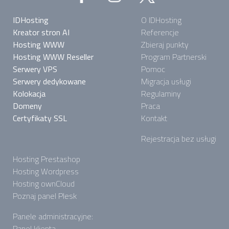
IDHosting
O IDHosting
Kreator stron AI
Referencje
Hosting WWW
Zbieraj punkty
Hosting WWW Reseller
Program Partnerski
Serwery VPS
Pomoc
Serwery dedykowane
Migracja usługi
Kolokacja
Regulaminy
Domeny
Praca
Certyfikaty SSL
Kontakt
Rejestracja bez usługi
Hosting Prestashop
Hosting Wordpress
Hosting ownCloud
Poznaj panel Plesk
Panele administracyjne:
Panel klienta