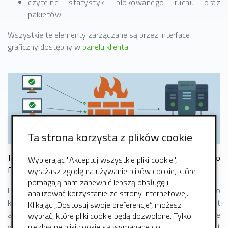
czytelne statystyki blokowanego ruchu oraz
pakietów.
Wszystkie te elementy zarządzane są przez interface
graficzny dostępny w
panelu klienta
.
Ta strona korzysta z plików cookie
Jak zrealizowana jest technicznie usługa sprzętowego
Wybierając "Akceptuj wszystkie pliki cookie",
firewalla?
wyrażasz zgodę na używanie plików cookie, które
pomagają nam zapewnić lepszą obsługę i
Przed Państwa serwerem działa fizyczny sprzęt do
analizować korzystanie ze strony internetowej.
którego przekazywany jest cały ruch sieciowy. Jest
Klikając „Dostosuj swoje preferencje”, możesz
analizowany w czasie rzeczywistym i w momencie
wybrać, które pliki cookie będą dozwolone. Tylko
niezbędne pliki cookie są wymagane do
wykrycia ataku adres IP atakującego jest natychmiast