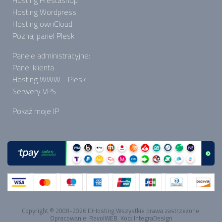
Hosting Wordpress
Hosting ownCloud
Poznaj panel Plesk
Panele administracyjne:
Panel klienta
Hosting WWW - Plesk
Serwery VPS
Pokaż moje IP
Copyright © 2008-2026
IDHosting
Wszystkie prawa zastrzeżone.
Opracowanie:
RevolWEB
, Kod:
IntegraDesign