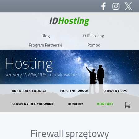
Blog
O IDHosting
Program Partnerski
Pomoc
Hosting
serwery WWW, VPS i dedykowane
KREATOR STRON AI
HOSTING WWW
SERWERY VPS
SERWERY DEDYKOWANE
DOMENY
KONTAKT
Firewall sprzętowy