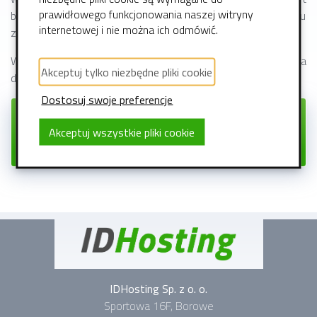
prawidłowego funkcjonowania naszej witryny
blokowany. Odpowiedni wpis pojawi się w Państwa panelu
internetowej i nie można ich odmówić.
zarządzania firewallem.
W dzisiejszych czasach taka usługa jest wręcz niezbędna
Akceptuj tylko niezbędne pliki cookie
dla każdego kto poważnie myśli o swoim biznesie w sieci.
Dostosuj swoje preferencje
Zamów firewall od 100 zł
Akceptuj wszystkie pliki cookie
netto miesięcznie!
IDHosting Sp. z o. o.
Sportowa 16F, Borowe